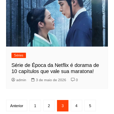
Séries
Série de Época da Netflix é dorama de
10 capítulos que vale sua maratona!
admin
3 de maio de 2026
0
Paginação
Anterior
1
2
3
4
5
de