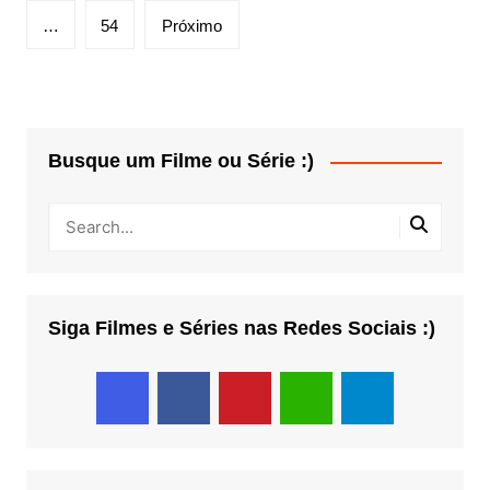
posts
…
54
Próximo
Busque um Filme ou Série :)
Siga Filmes e Séries nas Redes Sociais :)