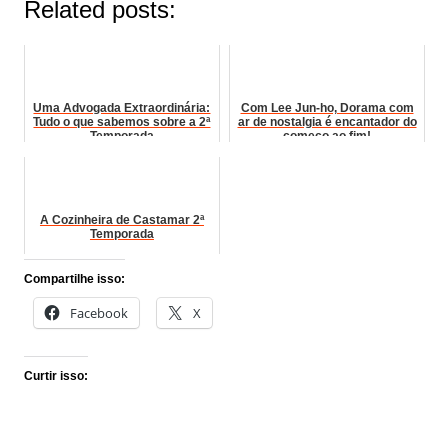
Related posts:
Uma Advogada Extraordinária:
Com Lee Jun-ho, Dorama com
Tudo o que sabemos sobre a 2ª
ar de nostalgia é encantador do
Temporada
começo ao fim!
A Cozinheira de Castamar 2ª
Temporada
Compartilhe isso:
Facebook
X
Curtir isso: