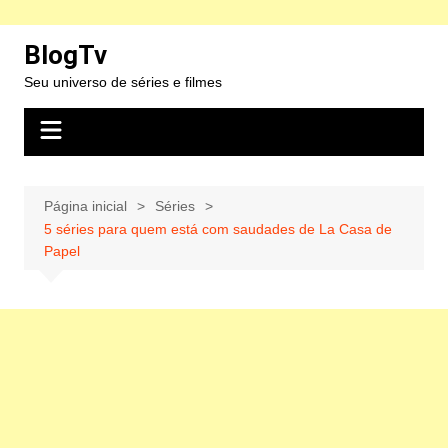
Ir
BlogTv
para
Seu universo de séries e filmes
o
conteúdo
Página inicial
Séries
5 séries para quem está com saudades de La Casa de
Papel