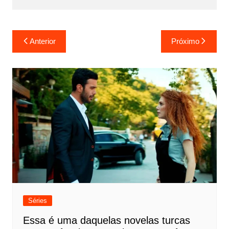
Navegação
Anterior
Próximo
de
Post
Séries
Essa é uma daquelas novelas turcas