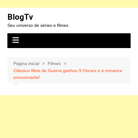
Ir
BlogTv
para
Seu universo de séries e filmes
o
conteúdo
Página inicial
Filmes
Clássico filme de Guerra ganhou 9 Oscars e é romance
emocionante!