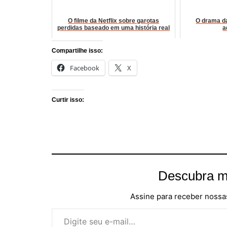
O filme da Netflix sobre garotas
O drama da
perdidas baseado em uma história real
a
Compartilhe isso:
Facebook
X
Curtir isso:
Descubra m
Assine para receber nossas
Digite seu e-mail…