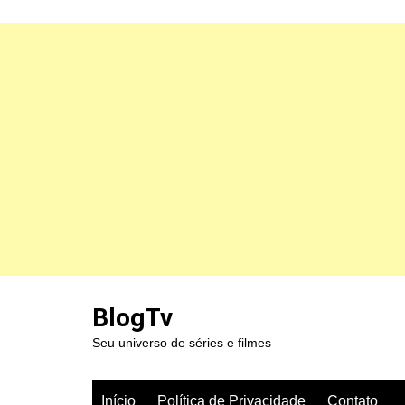
Ir
para
BlogTv
o
Seu universo de séries e filmes
conteúdo
Início
Política de Privacidade
Contato