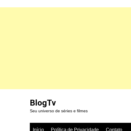
Ir
para
BlogTv
o
Seu universo de séries e filmes
conteúdo
Início
Política de Privacidade
Contato