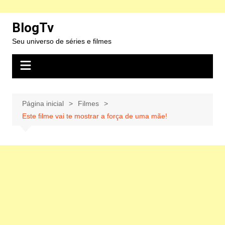
Ir
BlogTv
para
Seu universo de séries e filmes
o
conteúdo
Página inicial
Filmes
Este filme vai te mostrar a força de uma mãe!