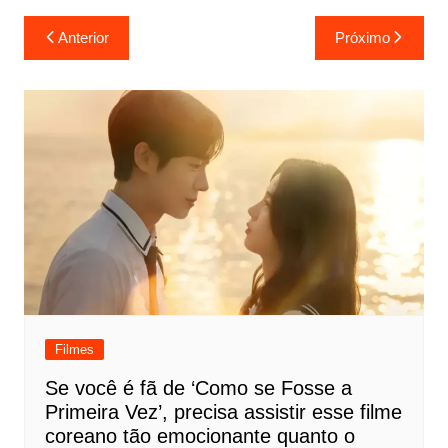
Navegação
Anterior
Próximo
de
Post
Filmes
Se você é fã de ‘Como se Fosse a
Primeira Vez’, precisa assistir esse filme
coreano tão emocionante quanto o