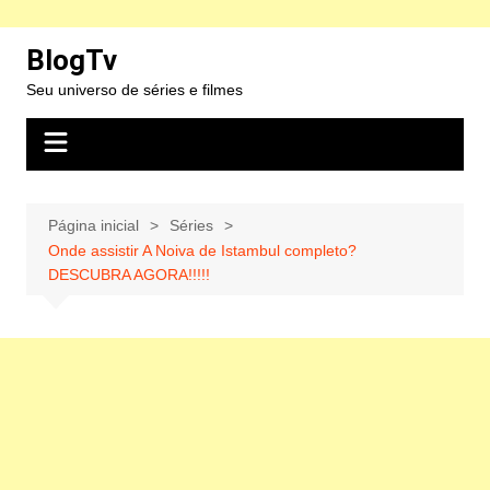
Ir
BlogTv
para
Seu universo de séries e filmes
o
conteúdo
Página inicial
Séries
Onde assistir A Noiva de Istambul completo?
DESCUBRA AGORA!!!!!