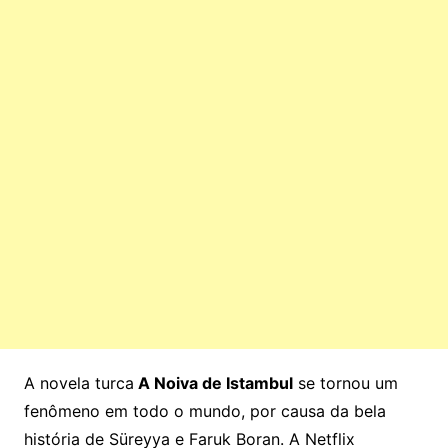
A novela turca
A Noiva de Istambul
se tornou um
fenômeno em todo o mundo, por causa da bela
história de Süreyya e Faruk Boran. A Netflix