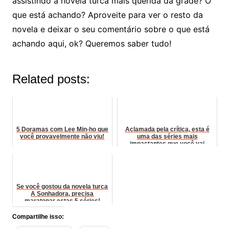
assistindo a novela turca mais querida da grade? O
que está achando? Aproveite para ver o resto da
novela e deixar o seu comentário sobre o que está
achando aqui, ok? Queremos saber tudo!
Related posts:
5 Doramas com Lee Min-ho que
Aclamada pela crítica, esta é
você provavelmente não viu!
uma das séries mais
impactantes que você vai
maratonar!
Se você gostou da novela turca
A Sonhadora, precisa
maratonar estas 5 séries!
Compartilhe isso: