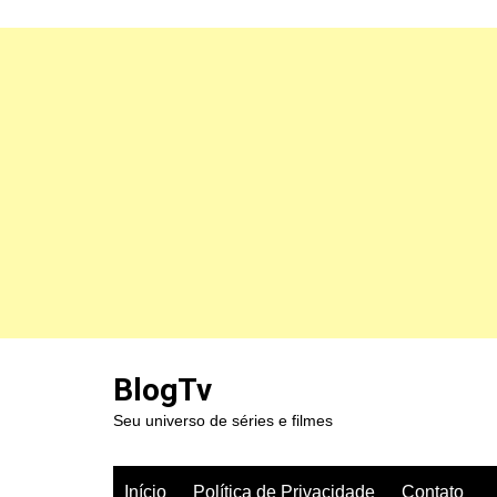
Ir
para
BlogTv
o
Seu universo de séries e filmes
conteúdo
Início
Política de Privacidade
Contato