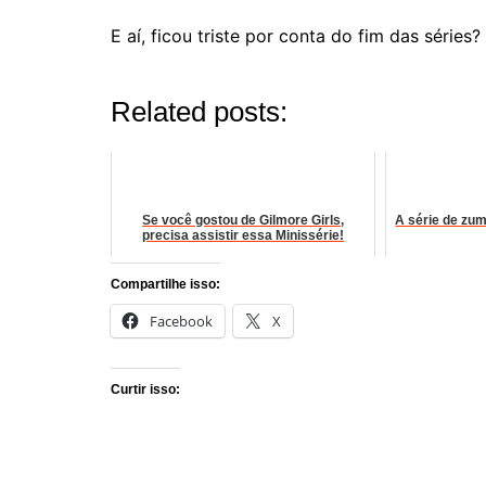
E aí, ficou triste por conta do fim das séries?
Related posts:
Se você gostou de Gilmore Girls,
A série de zum
precisa assistir essa Minissérie!
Compartilhe isso:
Facebook
X
Curtir isso: