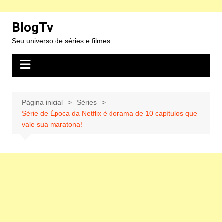
Ir
BlogTv
para
Seu universo de séries e filmes
o
conteúdo
Página inicial
Séries
Série de Época da Netflix é dorama de 10 capítulos que
vale sua maratona!