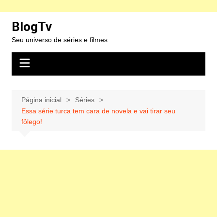
Ir
BlogTv
para
Seu universo de séries e filmes
o
conteúdo
Página inicial
Séries
Essa série turca tem cara de novela e vai tirar seu
fôlego!