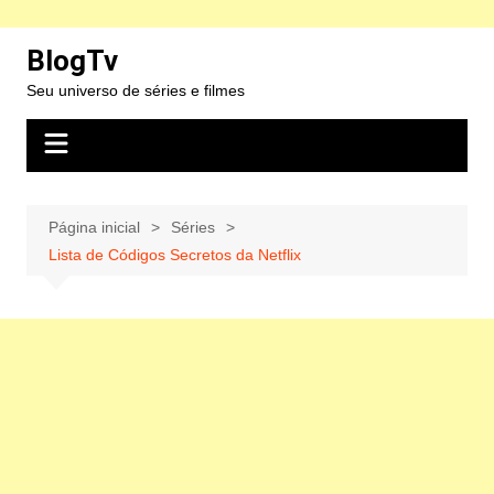
Ir
BlogTv
para
Seu universo de séries e filmes
o
conteúdo
Página inicial
Séries
Lista de Códigos Secretos da Netflix