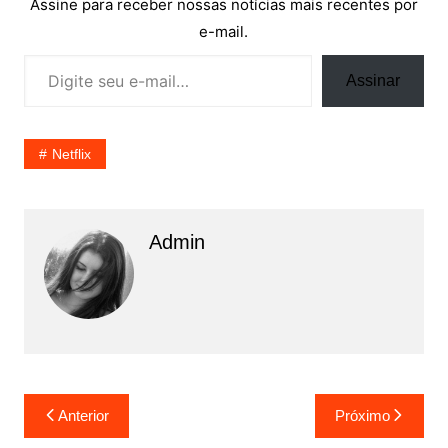
Assine para receber nossas notícias mais recentes por
e-mail.
Digite seu e-mail…
Assinar
Netflix
Admin
Navegação
Anterior
Próximo
de