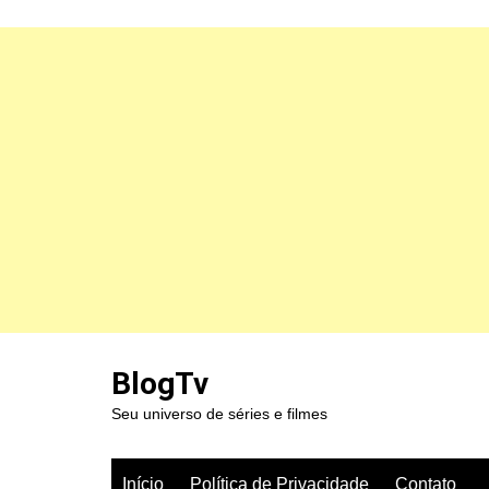
Ir
para
BlogTv
o
Seu universo de séries e filmes
conteúdo
Início
Política de Privacidade
Contato