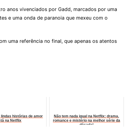
atro anos vivenciados por Gadd, marcados por uma
ntes e uma onda de paranoia que mexeu com o
om uma referência no final, que apenas os atentos
lindas histórias de amor
Não tem nada igual na Netflix: drama,
tá na Netflix
romance e mistério na melhor série da
década!