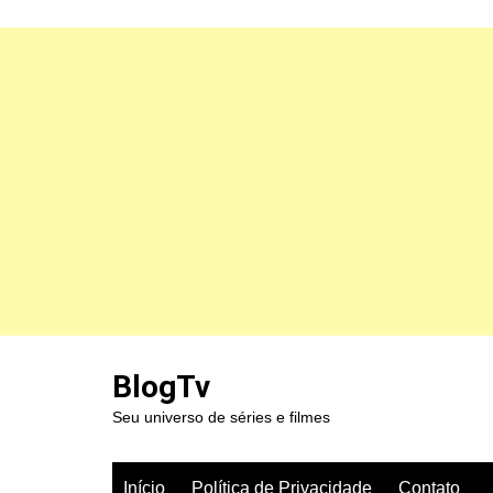
Ir
para
BlogTv
o
Seu universo de séries e filmes
conteúdo
Início
Política de Privacidade
Contato