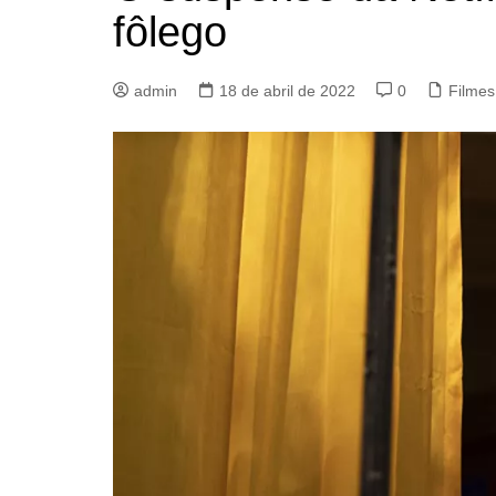
fôlego
admin
18 de abril de 2022
0
Filmes