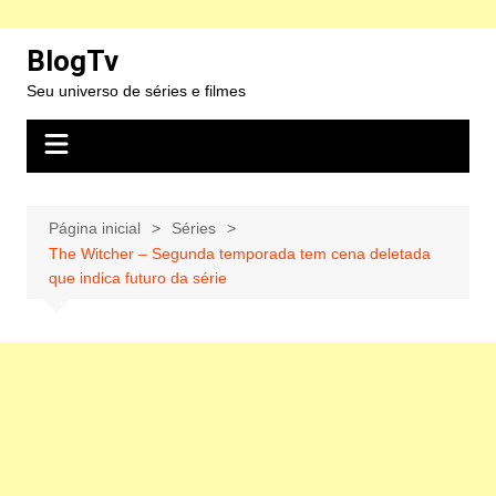
Ir
BlogTv
para
Seu universo de séries e filmes
o
conteúdo
Página inicial
Séries
The Witcher – Segunda temporada tem cena deletada
que indica futuro da série